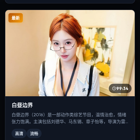
最新
99:34
白昼边界
白昼边界（2016）是一部动作类综艺节目，温情治愈，情绪
张力饱满。主演包括刘德华、马东锡、章子怡等，导演为雷
德利·斯科特。
高清
流畅