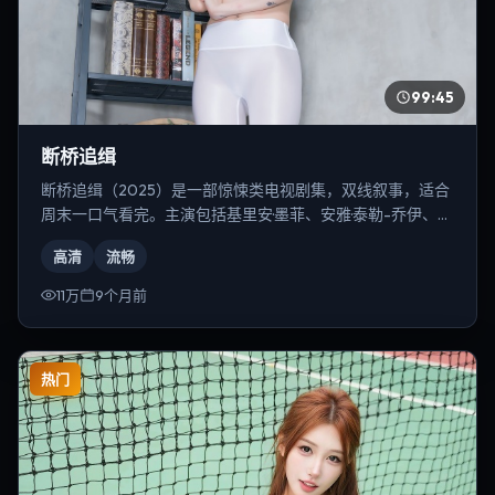
99:45
断桥追缉
断桥追缉（2025）是一部惊悚类电视剧集，双线叙事，适合
周末一口气看完。主演包括基里安·墨菲、安雅·泰勒-乔伊、马
东锡等，导演为史蒂文·斯皮尔伯格。
高清
流畅
11万
9个月前
热门