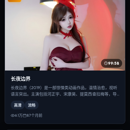
99:58
长夜边界
长夜边界（2019）是一部惊悚类动画作品，温情治愈，视听
语言突出。主演包括河正宇、宋康昊、提莫西·查拉梅等，导
演为是枝裕和。
高清
流畅
6.1万
87个月前