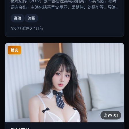
迷城边界（2019）是一部冒险类电视剧集，写实笔触，视听
语言突出。主演包括基里安·墨菲、梁朝伟、刘德华等，导演
为乌尔善。
高清
流畅
5.7万
90个月前
精选
99:01