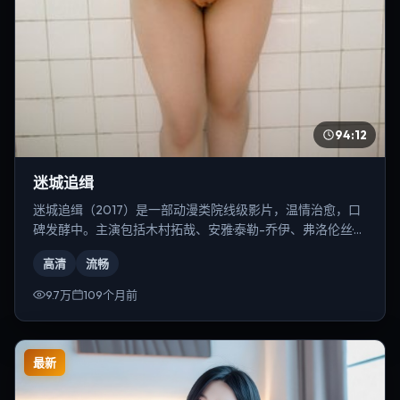
94:12
迷城追缉
迷城追缉（2017）是一部动漫类院线级影片，温情治愈，口
碑发酵中。主演包括木村拓哉、安雅·泰勒-乔伊、弗洛伦丝·皮
尤等，导演为冯小刚。
高清
流畅
9.7万
109个月前
最新