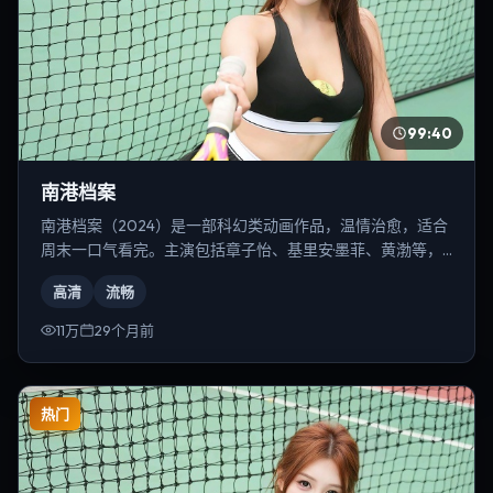
99:40
南港档案
南港档案（2024）是一部科幻类动画作品，温情治愈，适合
周末一口气看完。主演包括章子怡、基里安·墨菲、黄渤等，
导演为奉俊昊。
高清
流畅
11万
29个月前
热门