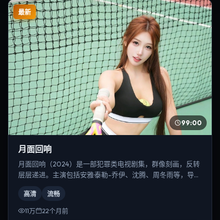
最新
99:00
月面回响
月面回响（2024）是一部犯罪类电视剧集，群像刻画，反转
层层递进。主演包括安雅·泰勒-乔伊、沈腾、周冬雨等，导演
为冯小刚。
高清
流畅
11万
22个月前