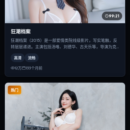
99:21
狂潮档案
狂潮档案（2015）是一部爱情类院线级影片，写实笔触，反
转层层递进。主演包括汤唯、刘德华、古天乐等，导演为克
里斯托弗·诺兰。
高清
流畅
12万
133个月前
热门