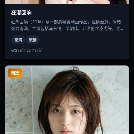
狂潮回响
狂潮回响（2016）是一部悬疑类动画作品，温情治愈，情绪
张力饱满。主演包括马东锡、梁朝伟、弗洛伦丝·皮尤等，导
演为冯小刚。
高清
流畅
2万
123个月前
精选