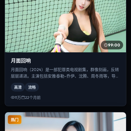
99:00
月面回响
月面回响（2024）是一部犯罪类电视剧集，群像刻画，反转
层层递进。主演包括安雅·泰勒-乔伊、沈腾、周冬雨等，导演
为冯小刚。
高清
流畅
11万
22个月前
热门