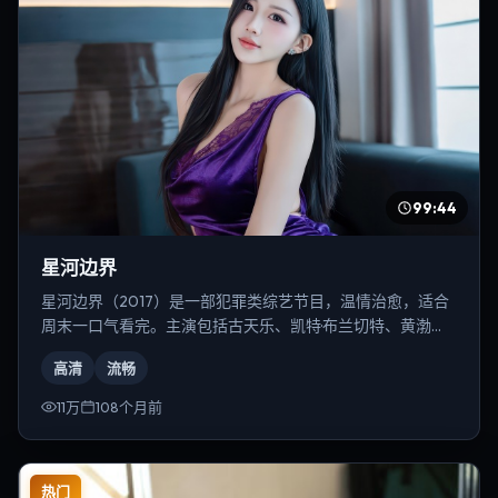
99:44
星河边界
星河边界（2017）是一部犯罪类综艺节目，温情治愈，适合
周末一口气看完。主演包括古天乐、凯特·布兰切特、黄渤
等，导演为宁浩。
高清
流畅
11万
108个月前
热门