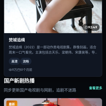
92:49
焚城追缉
焚城追缉（2022）是一部动作类电视剧集，群像刻画，适合
周末一口气看完。主演包括古天乐、梁朝伟、宋康昊等，导
演为郭帆。
高清
流畅
11万
51个月前
国产新剧热播
查看更多
同步更新国产电视剧与网剧，追剧不迷路
最新