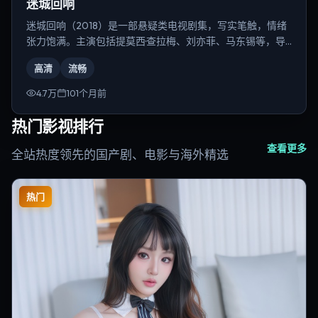
迷城回响
迷城回响（2018）是一部悬疑类电视剧集，写实笔触，情绪
张力饱满。主演包括提莫西·查拉梅、刘亦菲、马东锡等，导
演为乌尔善。
高清
流畅
4.7万
101个月前
热门影视排行
查看更多
全站热度领先的国产剧、电影与海外精选
热门