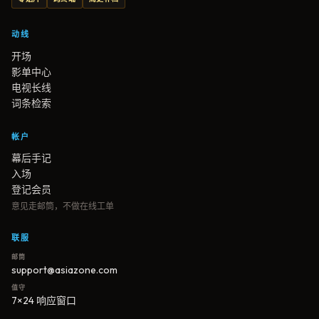
动线
开场
影单中心
电视长线
词条检索
帐户
幕后手记
入场
登记会员
意见走邮筒，不做在线工单
联服
邮筒
support@asiazone.com
值守
7×24 响应窗口