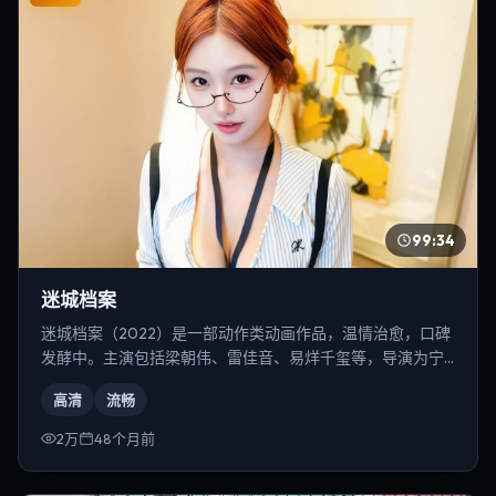
99:34
迷城档案
迷城档案（2022）是一部动作类动画作品，温情治愈，口碑
发酵中。主演包括梁朝伟、雷佳音、易烊千玺等，导演为宁
浩。
高清
流畅
2万
48个月前